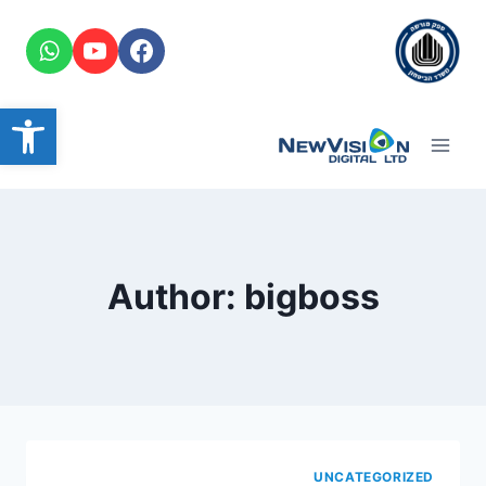
Ski
t
conten
פתח סרגל
Author: bigboss
UNCATEGORIZED